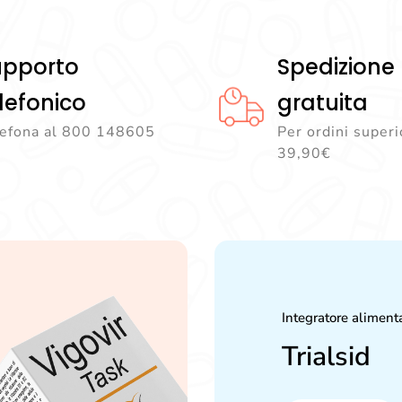
upporto
Spedizione
lefonico
gratuita
lefona al 800 148605
Per ordini superi
39,90€
Integratore aliment
Trialsid