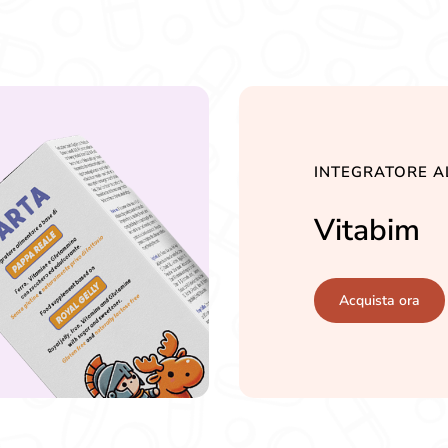
5
INTEGRATORE A
Vitabim
Acquista ora