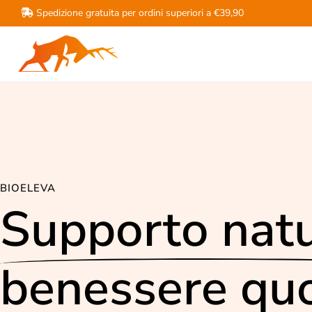
Spedizione gratuita per ordini superiori a €39,90
BIOELEVA
Supporto natu
benessere quo