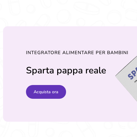
5
5
INTEGRATORE ALIMENTARE PER BAMBINI
Sparta pappa reale
Acquista ora